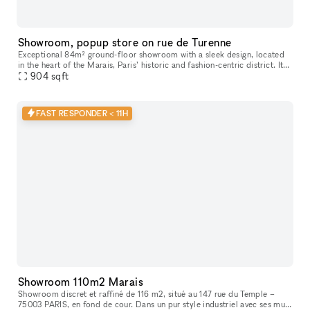
Showroom, popup store on rue de Turenne
Exceptional 84m² ground-floor showroom with a sleek design, located
in the heart of the Marais, Paris’ historic and fashion-centric district. Its
prime location and flexible layout make it ideal for
904
sqft
FAST RESPONDER < 11H
Showroom 110m2 Marais
Showroom discret et raffiné de 116 m2, situé au 147 rue du Temple –
75003 PARIS, en fond de cour. Dans un pur style industriel avec ses murs