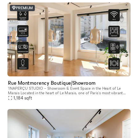
PREMIUM
Rue Montmorency Boutique/Showroom
'INAPERÇU STUDIO – Showroom & Event Space in the Heart of Le
Marais Located in the heart of Le Marais, one of Paris's most vibrant
and sought-after neighborhoods, L'INAPERÇU STUDIO is a versatile ve
1,184
sqft