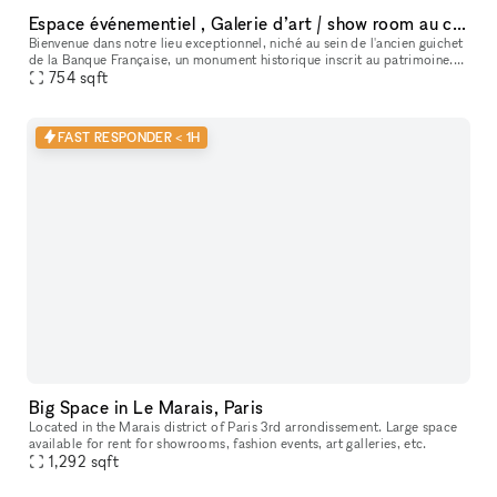
Espace événementiel , Galerie d’art / show room au cœur de Paris
Bienvenue dans notre lieu exceptionnel, niché au sein de l'ancien guichet
de la Banque Française, un monument historique inscrit au patrimoine.
Cet espace polyvalent offre une variété d'options pour
754
sqft
FAST RESPONDER < 1H
Big Space in Le Marais, Paris
Located in the Marais district of Paris 3rd arrondissement. Large space
available for rent for showrooms, fashion events, art galleries, etc.
1,292
sqft