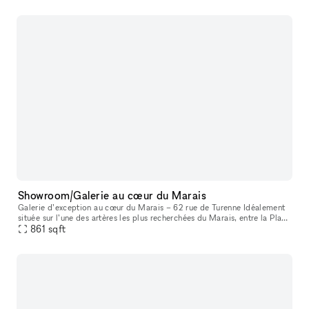
Showroom/Galerie au cœur du Marais
Galerie d’exception au cœur du Marais – 62 rue de Turenne Idéalement
située sur l’une des artères les plus recherchées du Marais, entre la Place
des Vosges et la rue de Bretagne, la galerie bénéficie
861
sqft