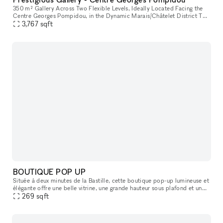
350 m² Gallery Across Two Flexible Levels, Ideally Located Facing the
Centre Georges Pompidou, in the Dynamic Marais/Châtelet District This
exceptional space offers a modern, versatile environment,
3,767
sqft
BOUTIQUE POP UP
Située à deux minutes de la Bastille, cette boutique pop-up lumineuse et
élégante offre une belle vitrine, une grande hauteur sous plafond et un
agencement idéal pour tous vos projets : showroom, exp
269
sqft