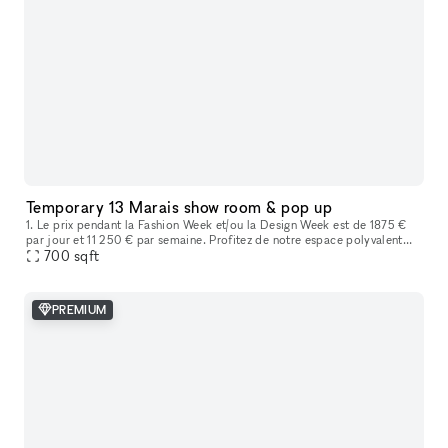
Temporary 13 Marais show room & pop up
1. Le prix pendant la Fashion Week et/ou la Design Week est de 1875 €
par jour et 11 250 € par semaine. Profitez de notre espace polyvalent
idéal pour les showrooms de mode, les produits de luxe, les
700
sqft
PREMIUM