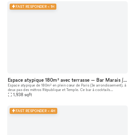
FAST RESPONDER < 1H
Espace atypique 180m² avec terrasse — Bar Marais / République — Showroom, shooting, pop-up restaurant, défilé
Espace atypique de 180m² en plein cœur de Paris (3e arrondissement), à
deux pas des métros République et Temple. Ce bar à cocktails
centenaire fondé en 1923 offre un cadre unique et scénographiable p
1,938
sqft
FAST RESPONDER < 4H