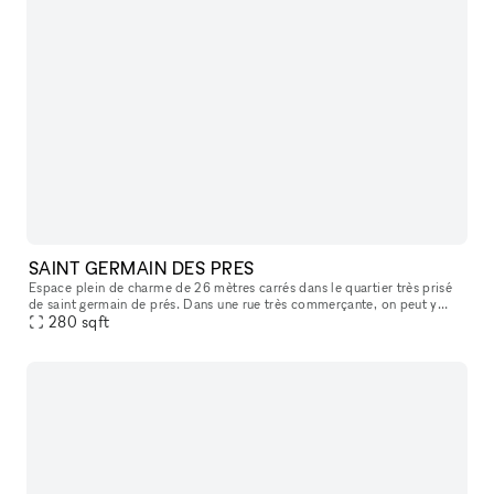
SAINT GERMAIN DES PRES
Espace plein de charme de 26 mètres carrés dans le quartier très prisé
de saint germain de prés. Dans une rue très commerçante, on peut y
apercevoir le carré saint germain, idéal pour y accueillir sa
280
sqft