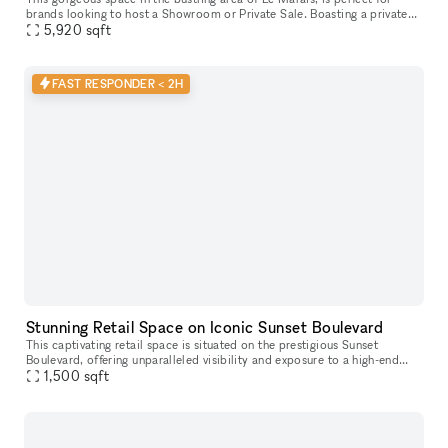
brands looking to host a Showroom or Private Sale. Boasting a private
entrance that creates a well-lit ambiance. With a trendy m
5,920
sqft
FAST RESPONDER < 2H
Stunning Retail Space on Iconic Sunset Boulevard
This captivating retail space is situated on the prestigious Sunset
Boulevard, offering unparalleled visibility and exposure to a high-end
1,500
sqft
clientele. Recently Renovated & Designed for Impact: Moder