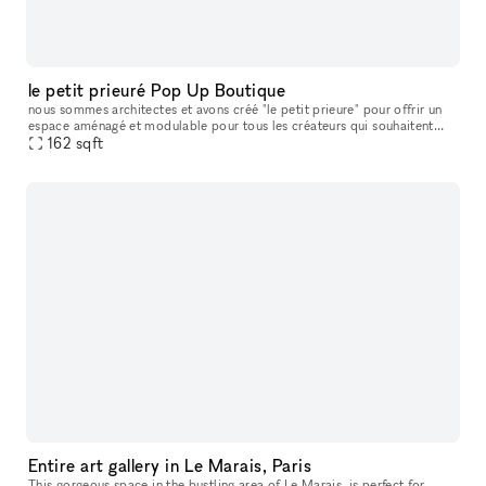
le petit prieuré Pop Up Boutique
nous sommes architectes et avons créé "le petit prieure" pour offrir un
espace aménagé et modulable pour tous les créateurs qui souhaitent
présenter leur travaux ( designers, artistes, céramistes, ph
162
sqft
Entire art gallery in Le Marais, Paris
This gorgeous space in the bustling area of Le Marais, is perfect for