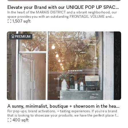
Elevate your Brand with our UNIQUE POP UP SPACE in PARIS Marais
In the heart of the MARAIS DISTRICT and a vibrant neighborhood, our
space provides you with an outstanding FRONTAGE, VOLUME and
1,507
sqft
ARCHITECTURE. The location is very interesting as it is on a real sho
PREMIUM
A sunny, minimalist, boutique + showroom in the heart of the Lower East Side, Manhattan
For pop-ups, brand activations, + tasting experiences. If you're a brand
that is looking to showcase your products, we have the perfect place for
you. Our sustainably designed 'pop up space' is ide
400
sqft