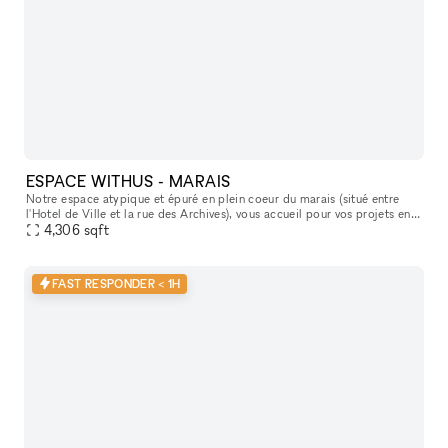
ESPACE WITHUS - MARAIS
Notre espace atypique et épuré en plein coeur du marais (situé entre
l'Hotel de Ville et la rue des Archives), vous accueil pour vos projets en
tout genre : Shooting/tournage , défilé , showroom , pr
4,306
sqft
FAST RESPONDER < 1H