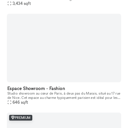
short-term rental to host your Showrooms, Pop-Up Stores, Temporar
3,434
sqft
Espace Showroom - Fashion
Studio showroom au cœur de Paris, à deux pas du Marais, situé au 17 rue
de Nice. Cet espace au charme typiquement parisien est idéal pour les
showrooms, présentations de collections, pop-ups et événe
646
sqft
PREMIUM