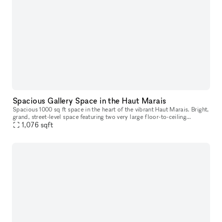
Spacious Gallery Space in the Haut Marais
Spacious 1000 sq ft space in the heart of the vibrant Haut Marais. Bright,
grand, street-level space featuring two very large floor-to-ceiling
windows that open directly onto the street, offering str
1,076
sqft