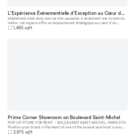
L’Expérience Événementielle d’Exception au Cœur de Bastille
Idéalement situé dans une rue très passante, à seulement une minute du
métro, cet espace offre un emplacement stratégique au cœur d’un
1,485
sqft
quartier dynamique et recherché. La boutique de 90 m² bénéficie
Prime Corner Showroom on Boulevard Saint-Michel
POP-UP STORE FOR RENT – BOULEVARD SAINT-MICHEL, PARIS 5TH
Position your brand in the heart of one of the busiest and most iconic
3,875
sqft
locations on Paris’s Left Bank. This retail space enjoys a prime loc