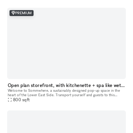
PREMIUM
Open plan storefront, with kitchenette + spa like wetroom. A unique NY showroom.
Welcome to Sommwhere, a sustainably designed pop-up space in the
heart of the Lower East Side. Transport yourself and guests to this
stylish, minimalist space conveniently located on Ludlow between H
800
sqft