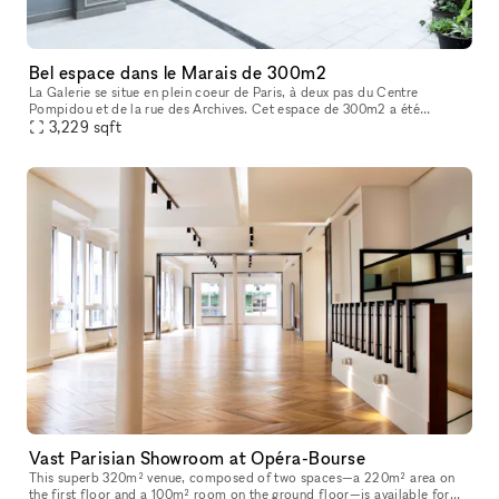
Bel espace dans le Marais de 300m2
La Galerie se situe en plein coeur de Paris, à deux pas du Centre
Pompidou et de la rue des Archives. Cet espace de 300m2 a été
entièrement rénové en 2022 afin d’acceuillir un nouvel espace d’exposit
3,229
sqft
Vast Parisian Showroom at Opéra-Bourse
This superb 320m² venue, composed of two spaces—a 220m² area on
the first floor and a 100m² room on the ground floor—is available for