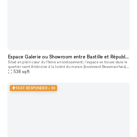
Espace Galerie ou Showroom entre Bastille et République
Situé en plein cœur du 11eme arrondissement, l’espace se trouve dans le
quartier saint Ambroise à la lisière du marais (boulevard Beaumarchais)
et du quartier Rue saint Maur (espace des lumières et s
538
sqft
FAST RESPONDER < 1H