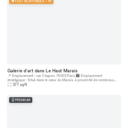
FAST RESPONDER < 1H
Galerie d'art dans Le Haut Marais
📍 Emplacement : rue Chapon, 75003 Paris 🏙 Emplacement
stratégique : Situé dans le cœur du Marais, à proximité de nombreux
lieux culturels et artistiques. Un espace créatif indépendant, situé au
377
sqft
cœur
PREMIUM