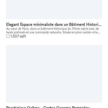
Elegant Espace minimaliste dans un Bâtiment Historique, Palais-Royal/ Louvre
Au cœur de Paris, dans un bâtiment historique du 17ème siècle avec de
hauts plafonds et une luminosité naturelle. Située en plein centre-ville,
ce lieu est parfait pour des événements éphémères ou de
1,507
sqft
Prestigious Gallery - Centre Georges Pompidou