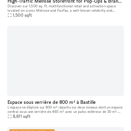
High-Traffic Melrose Storefront for Pop-Ups & Brand Activations
Discover our 1,500 sq. ft. multifunctional retail and activation space
located on iconic Melrose and Fairfax, a well-known celebrity and
1,500
sqft
cultural hotspot in Los Angeles. Surrounded by luxury brands
Espace sous verrière de 800 m² à Bastille
L'espace se déploie sur 800 m² répartis sur deux niveaux dont un espace
central sous une verrière de 465 m² avec un patio extérieur de 30 m².
Vous trouverez en pièce jointe une présentation détaillée
8,611
sqft