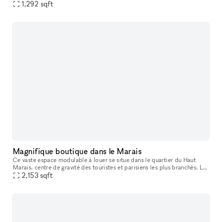
blancs et son sol en béton, il bénéficie d’une lumière du
1,292
sqft
Magnifique boutique dans le Marais
Ce vaste espace modulable à louer se situe dans le quartier du Haut
Marais, centre de gravité des touristes et parisiens les plus branchés. Les
boutiques y sont pointues, les bars et restaurants, con
2,153
sqft