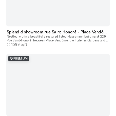
Splendid showroom rue Saint Honoré - Place Vendôme, in the heart of Paris fashion & culture district.
Nestled within a beautifully restored listed Haussmann building at 229
Rue Saint-Honoré, between Place Vendôme, the Tuileries Gardens and
the Louvre, 229LAB offers one of Paris' most prestigious addr
1,399
sqft
PREMIUM