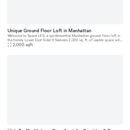
Unique Ground Floor Loft in Manhattan
Welcome to Space LES, a quintessential Manhattan ground floor loft in
the trendy Lower East Side! It features 2,000 sq. ft. of usable space with
a comfortable capacity of 125 people, 11 ft ceiling, a
2,000
sqft