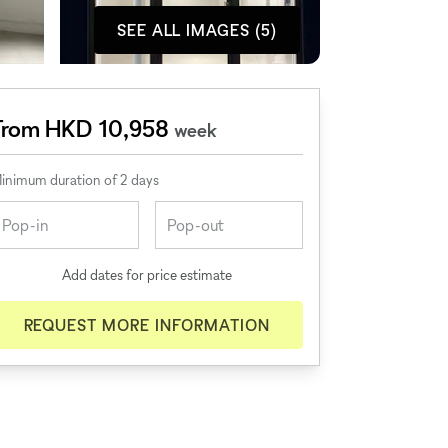
SEE ALL IMAGES (5)
From HKD 10,958
week
inimum duration of 2 days
Add dates for price estimate
REQUEST MORE INFORMATION