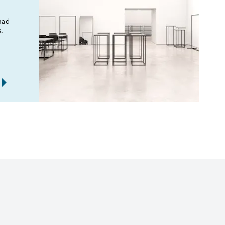
mad
,