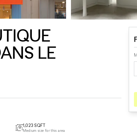
UTIQUE
ANS LE
M
1,023
SQFT
Medium size for this area