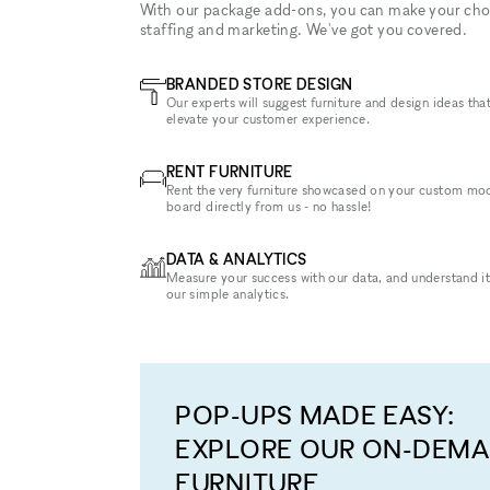
With our package add-ons, you can make your cho
staffing and marketing. We've got you covered.
BRANDED STORE DESIGN
Our experts will suggest furniture and design ideas that
elevate your customer experience.
RENT FURNITURE
Rent the very furniture showcased on your custom mo
board directly from us - no hassle!
DATA & ANALYTICS
Measure your success with our data, and understand it
our simple analytics.
POP-UPS MADE EASY:
EXPLORE OUR ON-DEM
FURNITURE