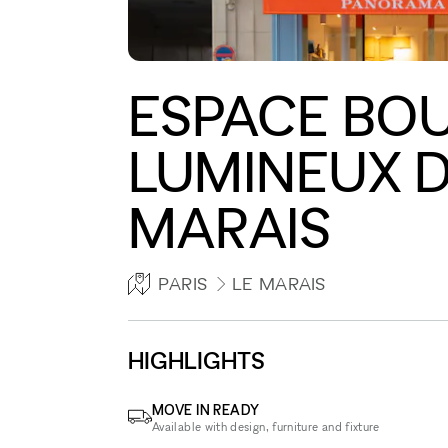
ESPACE BO
LUMINEUX D
MARAIS
PARIS
LE MARAIS
HIGHLIGHTS
MOVE IN READY
Available with design, furniture and fixture