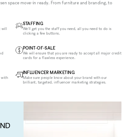
sen space move-in ready. From furniture and branding, to
STAFFING
 will
We'll get you the staff you need, all you need to do is
clicking a few buttons.
POINT-OF-SALE
od
We will ensure that you are ready to accept all major credit
cards for a flawless experience.
INFLUENCER MARKETING
 with
Make sure people know about your brand with our
brilliant, targeted, influencer marketing strategies.
AND