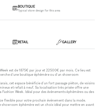
BOUTIQUE
Typical store design for this area
RETAIL
GALLERY
n Week est de 1875€ par jour et 22500€ par mois. Ce lieu est
recherche d'une boutique éphémère ou d'un showroom
rais, cet espace bénéficie d'un fort passage piéton, de voisins
mineux et refait à neuf. Sa localisation très prisée offre une
e la Fashion Week. Idéal pour des événements éphémères ou des
ace flexible pour votre prochain événement dans la mode.
ce showroom éphémère est un choix idéal pour mettre en avant