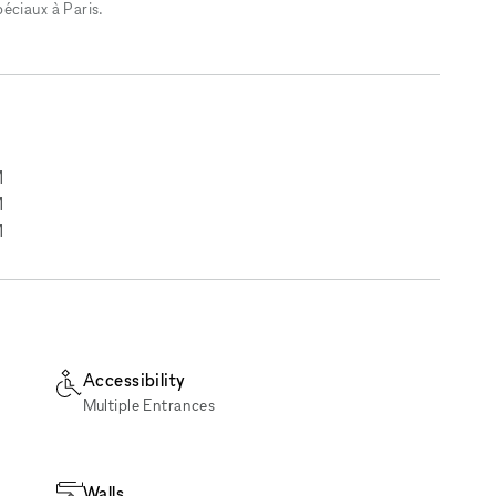
éciaux à Paris.
M
M
M
Accessibility
Multiple Entrances
Walls