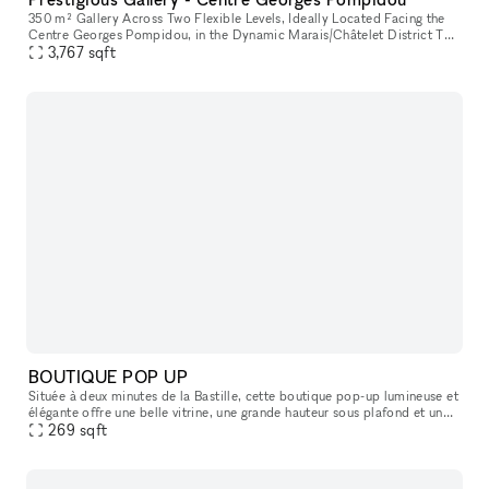
350 m² Gallery Across Two Flexible Levels, Ideally Located Facing the
Centre Georges Pompidou, in the Dynamic Marais/Châtelet District This
exceptional space offers a modern, versatile environment,
3,767
sqft
BOUTIQUE POP UP
Située à deux minutes de la Bastille, cette boutique pop-up lumineuse et
élégante offre une belle vitrine, une grande hauteur sous plafond et un
agencement idéal pour tous vos projets : showroom, exp
269
sqft