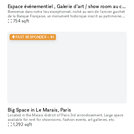
Espace événementiel , Galerie d’art / show room au cœur de Paris
Bienvenue dans notre lieu exceptionnel, niché au sein de l'ancien guichet
de la Banque Française, un monument historique inscrit au patrimoine.
Cet espace polyvalent offre une variété d'options pour
754
sqft
FAST RESPONDER < 1H
Big Space in Le Marais, Paris
Located in the Marais district of Paris 3rd arrondissement. Large space
available for rent for showrooms, fashion events, art galleries, etc.
1,292
sqft