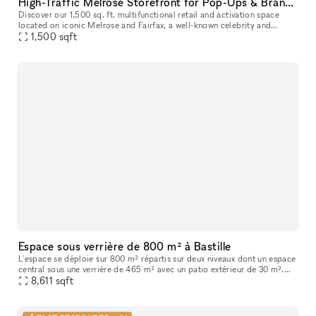
High-Traffic Melrose Storefront for Pop-Ups & Brand Activations
Discover our 1,500 sq. ft. multifunctional retail and activation space
located on iconic Melrose and Fairfax, a well-known celebrity and
1,500
sqft
cultural hotspot in Los Angeles. Surrounded by luxury brands
Espace sous verrière de 800 m² à Bastille
L'espace se déploie sur 800 m² répartis sur deux niveaux dont un espace
central sous une verrière de 465 m² avec un patio extérieur de 30 m².
Vous trouverez en pièce jointe une présentation détaillée
8,611
sqft