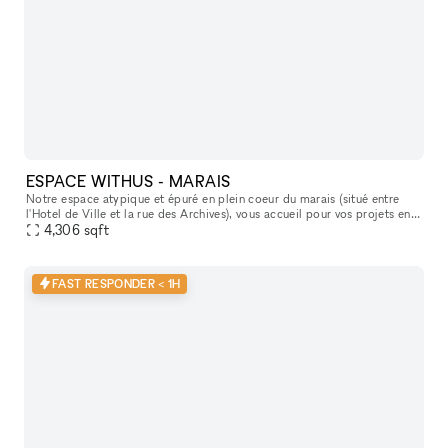
ESPACE WITHUS - MARAIS
Notre espace atypique et épuré en plein coeur du marais (situé entre
l'Hotel de Ville et la rue des Archives), vous accueil pour vos projets en
tout genre : Shooting/tournage , défilé , showroom , pr
4,306
sqft
FAST RESPONDER < 1H