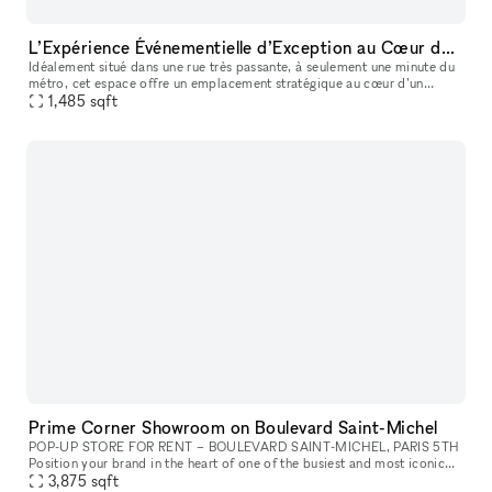
L’Expérience Événementielle d’Exception au Cœur de Bastille
Idéalement situé dans une rue très passante, à seulement une minute du
métro, cet espace offre un emplacement stratégique au cœur d’un
1,485
sqft
quartier dynamique et recherché. La boutique de 90 m² bénéficie
Prime Corner Showroom on Boulevard Saint-Michel
POP-UP STORE FOR RENT – BOULEVARD SAINT-MICHEL, PARIS 5TH
Position your brand in the heart of one of the busiest and most iconic
3,875
sqft
locations on Paris’s Left Bank. This retail space enjoys a prime loc