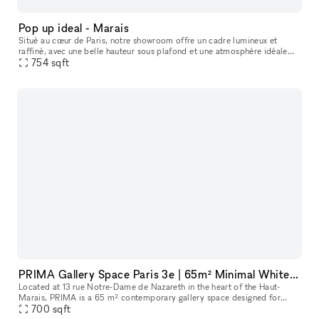
Pop up ideal - Marais
Situé au cœur de Paris, notre showroom offre un cadre lumineux et
raffiné, avec une belle hauteur sous plafond et une atmosphère idéale
pour accueillir des marques, des collections et des événements
754
sqft
PRIMA Gallery Space Paris 3e | 65m² Minimal White Cube in Haut-Marais
Located at 13 rue Notre-Dame de Nazareth in the heart of the Haut-
Marais, PRIMA is a 65 m² contemporary gallery space designed for
exhibitions, pop-ups, showrooms, fashion presentations, castings, ev
700
sqft