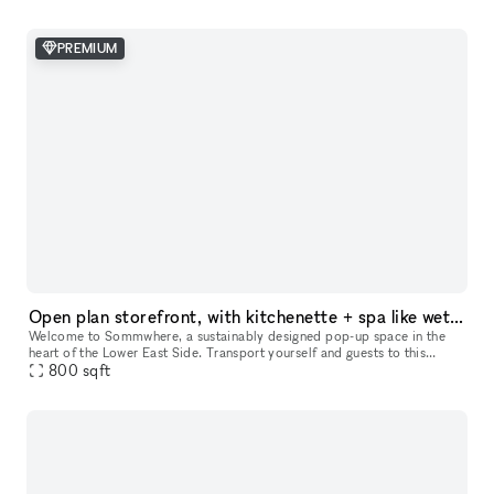
PREMIUM
Open plan storefront, with kitchenette + spa like wetroom. A unique NY showroom.
Welcome to Sommwhere, a sustainably designed pop-up space in the
heart of the Lower East Side. Transport yourself and guests to this
stylish, minimalist space conveniently located on Ludlow between H
800
sqft