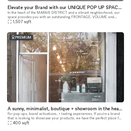
Elevate your Brand with our UNIQUE POP UP SPACE in PARIS Marais
In the heart of the MARAIS DISTRICT and a vibrant neighborhood, our
space provides you with an outstanding FRONTAGE, VOLUME and
1,507
sqft
ARCHITECTURE. The location is very interesting as it is on a real sho
PREMIUM
A sunny, minimalist, boutique + showroom in the heart of the Lower East Side, Manhattan
For pop-ups, brand activations, + tasting experiences. If you're a brand
that is looking to showcase your products, we have the perfect place for
you. Our sustainably designed 'pop up space' is ide
400
sqft