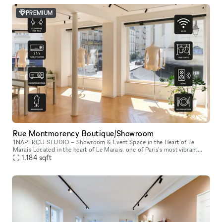
PREMIUM
Rue Montmorency Boutique/Showroom
'INAPERÇU STUDIO – Showroom & Event Space in the Heart of Le
Marais Located in the heart of Le Marais, one of Paris's most vibrant
and sought-after neighborhoods, L'INAPERÇU STUDIO is a versatile ve
1,184
sqft