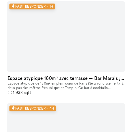
FAST RESPONDER < 1H
Espace atypique 180m² avec terrasse — Bar Marais / République — Showroom, shooting, pop-up restaurant, défilé
Espace atypique de 180m² en plein cœur de Paris (3e arrondissement), à
deux pas des métros République et Temple. Ce bar à cocktails
centenaire fondé en 1923 offre un cadre unique et scénographiable p
1,938
sqft
FAST RESPONDER < 4H