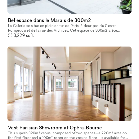
Bel espace dans le Marais de 300m2
La Galerie se situe en plein coeur de Paris, à deux pas du Centre
Pompidou et de la rue des Archives. Cet espace de 300m2 a été
entièrement rénové en 2022 afin d’acceuillir un nouvel espace d’exposit
3,229
sqft
Vast Parisian Showroom at Opéra-Bourse
This superb 320m² venue, composed of two spaces—a 220m² area on
the first floor and a 100m² room on the ground floor—is available for