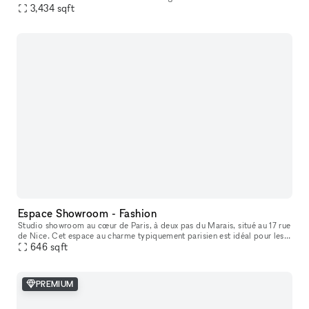
short-term rental to host your Showrooms, Pop-Up Stores, Temporar
3,434
sqft
Espace Showroom - Fashion
Studio showroom au cœur de Paris, à deux pas du Marais, situé au 17 rue
de Nice. Cet espace au charme typiquement parisien est idéal pour les
showrooms, présentations de collections, pop-ups et événe
646
sqft
PREMIUM