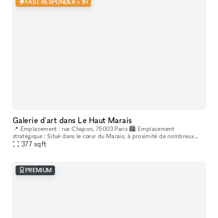
FAST RESPONDER < 1H
Galerie d'art dans Le Haut Marais
📍 Emplacement : rue Chapon, 75003 Paris 🏙 Emplacement
stratégique : Situé dans le cœur du Marais, à proximité de nombreux
lieux culturels et artistiques. Un espace créatif indépendant, situé au
377
sqft
cœur
PREMIUM