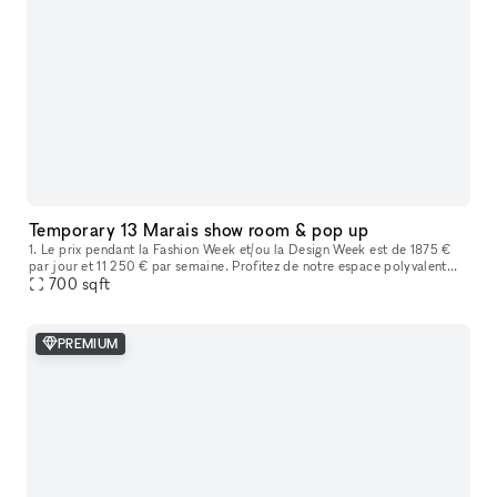
Temporary 13 Marais show room & pop up
1. Le prix pendant la Fashion Week et/ou la Design Week est de 1875 €
par jour et 11 250 € par semaine. Profitez de notre espace polyvalent
idéal pour les showrooms de mode, les produits de luxe, les
700
sqft
PREMIUM