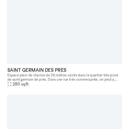
SAINT GERMAIN DES PRES
Espace plein de charme de 26 mètres carrés dans le quartier très prisé
de saint germain de prés. Dans une rue très commerçante, on peut y
apercevoir le carré saint germain, idéal pour y accueillir sa
280
sqft