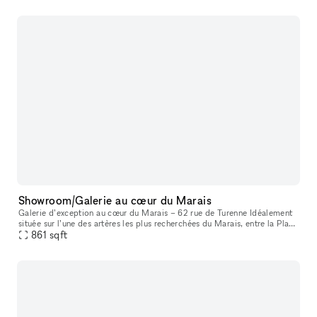
Showroom/Galerie au cœur du Marais
Galerie d’exception au cœur du Marais – 62 rue de Turenne Idéalement
située sur l’une des artères les plus recherchées du Marais, entre la Place
des Vosges et la rue de Bretagne, la galerie bénéficie
861
sqft