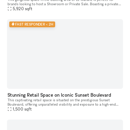
brands looking to host a Showroom or Private Sale. Boasting a private
entrance that creates a well-lit ambiance. With a trendy m
5,920
sqft
FAST RESPONDER < 2H
Stunning Retail Space on Iconic Sunset Boulevard
This captivating retail space is situated on the prestigious Sunset
Boulevard, offering unparalleled visibility and exposure to a high-end
1,500
sqft
clientele. Recently Renovated & Designed for Impact: Moder