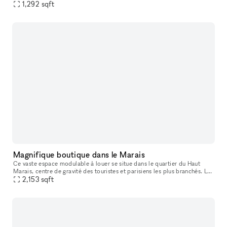
blancs et son sol en béton, il bénéficie d’une lumière du
1,292
sqft
Magnifique boutique dans le Marais
Ce vaste espace modulable à louer se situe dans le quartier du Haut
Marais, centre de gravité des touristes et parisiens les plus branchés. Les
boutiques y sont pointues, les bars et restaurants, con
2,153
sqft