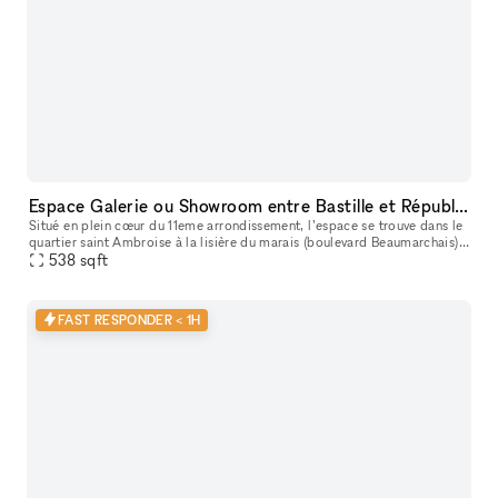
Espace Galerie ou Showroom entre Bastille et République
Situé en plein cœur du 11eme arrondissement, l’espace se trouve dans le
quartier saint Ambroise à la lisière du marais (boulevard Beaumarchais)
et du quartier Rue saint Maur (espace des lumières et s
538
sqft
FAST RESPONDER < 1H