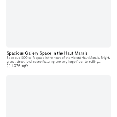
Spacious Gallery Space in the Haut Marais
Spacious 1000 sq ft space in the heart of the vibrant Haut Marais. Bright,
grand, street-level space featuring two very large floor-to-ceiling
windows that open directly onto the street, offering str
1,076
sqft