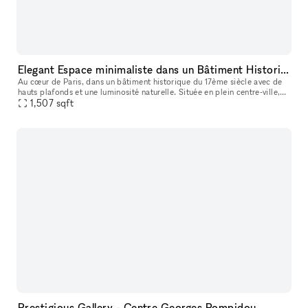
Elegant Espace minimaliste dans un Bâtiment Historique, Palais-Royal/ Louvre
Au cœur de Paris, dans un bâtiment historique du 17ème siècle avec de
hauts plafonds et une luminosité naturelle. Située en plein centre-ville,
ce lieu est parfait pour des événements éphémères ou de
1,507
sqft
Prestigious Gallery - Centre Georges Pompidou