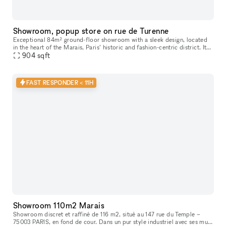
Showroom, popup store on rue de Turenne
Exceptional 84m² ground-floor showroom with a sleek design, located
in the heart of the Marais, Paris’ historic and fashion-centric district. Its
prime location and flexible layout make it ideal for
904
sqft
FAST RESPONDER < 11H
Showroom 110m2 Marais
Showroom discret et raffiné de 116 m2, situé au 147 rue du Temple –
75003 PARIS, en fond de cour. Dans un pur style industriel avec ses murs