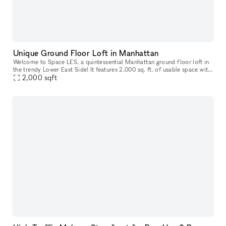
Unique Ground Floor Loft in Manhattan
Welcome to Space LES, a quintessential Manhattan ground floor loft in
the trendy Lower East Side! It features 2,000 sq. ft. of usable space with
a comfortable capacity of 125 people, 11 ft ceiling, a
2,000
sqft