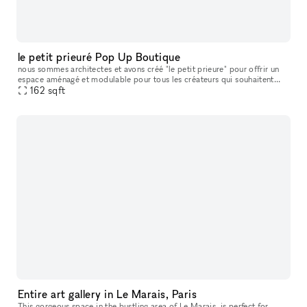
le petit prieuré Pop Up Boutique
nous sommes architectes et avons créé "le petit prieure" pour offrir un
espace aménagé et modulable pour tous les créateurs qui souhaitent
présenter leur travaux ( designers, artistes, céramistes, ph
162
sqft
Entire art gallery in Le Marais, Paris
This gorgeous space in the bustling area of Le Marais, is perfect for