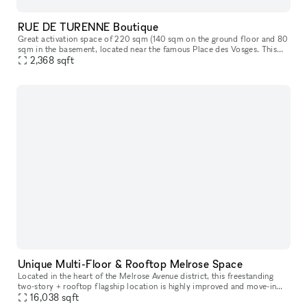
RUE DE TURENNE Boutique
Great activation space of 220 sqm (140 sqm on the ground floor and 80
sqm in the basement​,​ located near the famous Place des Vosges. This
space offers great storefront on a popular street in Paris
2,368
sqft
Unique Multi-Floor & Rooftop Melrose Space
Located in the heart of the Melrose Avenue district, this freestanding
two-story + rooftop flagship location is highly improved and move-in
16,038
ready. It is an incredible opportunity to host your next p
sqft