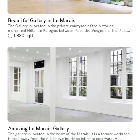
Beautiful Gallery in Le Marais
The Gallery is located in the private courtyard of the historical
monument Hôtel de Pologne, between Place des Vosges and the Picasso
Museum. Facing the Perrotin Gallery within Hotel Vefour, the 170m
1,830
sqft
Amazing Le Marais Gallery
The gallery is located in the heart of the Marais, it is a former workshop
tucked away from the public eye inside an intimate courtyard. An