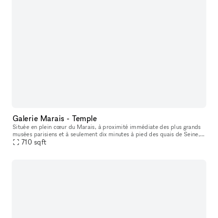
Galerie Marais - Temple
Située en plein cœur du Marais, à proximité immédiate des plus grands
musées parisiens et à seulement dix minutes à pied des quais de Seine,
cette galerie bénéficie d’un emplacement premium dans l’un
710
sqft