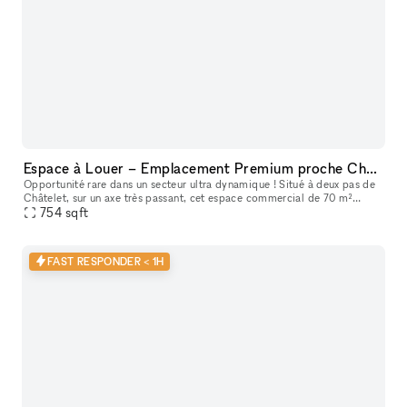
Espace à Louer – Emplacement Premium proche Châtelet
Opportunité rare dans un secteur ultra dynamique ! Situé à deux pas de
Châtelet, sur un axe très passant, cet espace commercial de 70 m²
bénéficie de la clientèle de RETRO, qui a fait ses preuves d
754
sqft
FAST RESPONDER < 1H