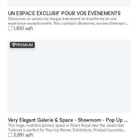
UN ESPACE EXCLUSIF POUR VOS ÉVÈNEMENTS
Découvrez un univers où chaque évènement se transforme en une
expérience exceptionnelle. Nos cocktails dînatoires, soirées d'entreprise
et dîners assis sont conçus pour éblouir et inspirer. Dans un c
1,830
sqft
PREMIUM
Very Elegant Galerie & Space - Showroom - Pop Up & Exhibitions in Tuileries Palais Royal
This large, multidisciplinary space in Palais Royal near the Jardin des
Tuileries is perfect for Pop-Up Stores, Exhibitions, Product Launches
2,691
sqft
and Fashion Week Sales Events. The lovely space consists