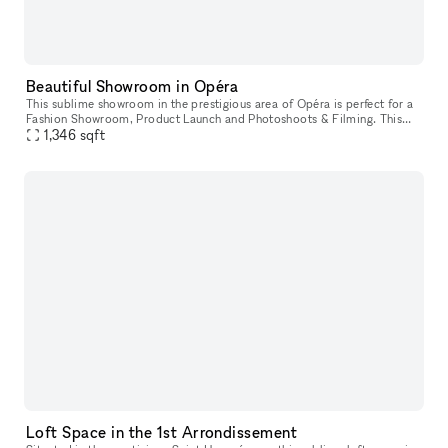
Beautiful Showroom in Opéra
This sublime showroom in the prestigious area of Opéra is perfect for a
Fashion Showroom, Product Launch and Photoshoots & Filming. This
magnificent venue is a rare Parisian gem. The space is enchan
1,346
sqft
Loft Space in the 1st Arrondissement