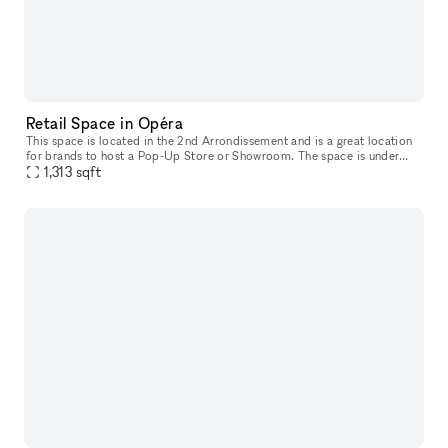
Retail Space in Opéra
This space is located in the 2nd Arrondissement and is a great location
for brands to host a Pop-Up Store or Showroom. The space is under
renovated and has pristine white interiors and a modular lay
1,313
sqft