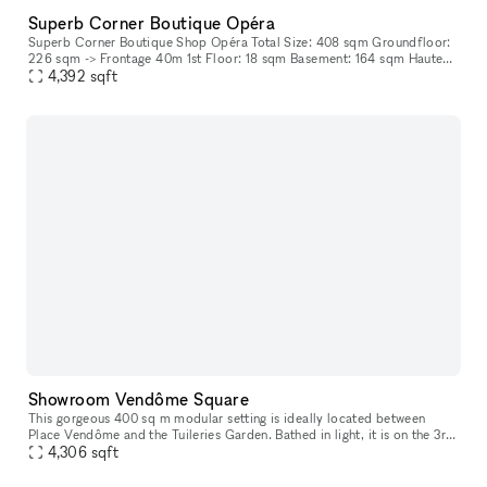
Superb Corner Boutique Opéra
Superb Corner Boutique Shop Opéra Total Size: 408 sqm Groundfloor:
226 sqm -> Frontage 40m 1st Floor: 18 sqm Basement: 164 sqm Hauteur
sous plafond: 8m
4,392
sqft
Showroom Vendôme Square
This gorgeous 400 sq m modular setting is ideally located between
Place Vendôme and the Tuileries Garden. Bathed in light, it is on the 3rd
floor of a prestigious building. With a ceiling height of
4,306
sqft