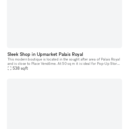
Sleek Shop in Upmarket Palais Royal
This modern boutique is located in the sought after area of Palais Royal
and is close to Place Vendôme. At 50 sq m it is ideal for Pop-Up Stores
538
sqft
and Ready-To-Wear Retail. The space has a classic bou