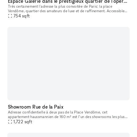
Espace Galerie dans le préstigieux quartier de l'opéra à deux pas de la place Vendôme
Très certainement l'adresse la plus convoitée de Paris: la place
Vendôme, quartier des amateurs de luxe et de raffinement. Accessible
par une porte cochère vitrée, l'espace se compose d'une pièce pr
754
sqft
Showroom Rue de la Paix
Adresse confidentielle à deux pas de la Place Vendôme, cet
appartement haussmannien de 160 m² est l’un des showrooms les plus
recherchés du centre de Paris. La lumière naturelle, les volumes élégants
1,722
sqft