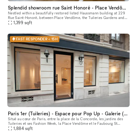
Splendid showroom rue Saint Honoré - Place Vendôme, in the heart of Paris fashion & culture district.
Nestled within a beautifully restored listed Haussmann building at 229
Rue Saint-Honoré, between Place Vendôme, the Tuileries Gardens and
the Louvre, 229LAB offers one of Paris' most prestigious addr
1,399
sqft
FAST RESPONDER < 15H
Paris 1er (Tuileries) - Espace pour Pop Up - Galerie (140 m2 + Sous sol 35 m2)
Situé au cœur de Paris, entre la place de la Concorde, les jardins des
Tuileries et ses Fashion Week, la Place Vendôme et le Faubourg St
Honoré, l’espace dispose d’une adresse unique à côté des hôtel
1,884
sqft