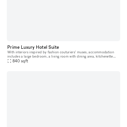
Prime Luxury Hotel Suite
With interiors inspired by fashion couturiers’ muses, accommodation
includes a large bedroom, a living room with dining area, kitchenette
and a powder room. The bathroom has a bath and steam shower.
840
sqft