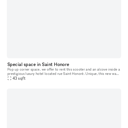
Special space in Saint Honore
Pop up corner space, we offer to rent this scooter and an alcove inside a
prestigious luxury hotel located rue Saint Honoré. Unique, this new way
of communication will allow you to benefit from the
43
sqft