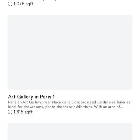
Concorde, the showroom features the charm of a cozy Parisian appar
1,076
sqft
Art Gallery in Paris 1
Parisian Art Gallery, near Place de la Concorde and Jardin des Tuileries,
ideal for showrooms, photo shoots or exhibitions. With an area of
150m².
1,615
sqft