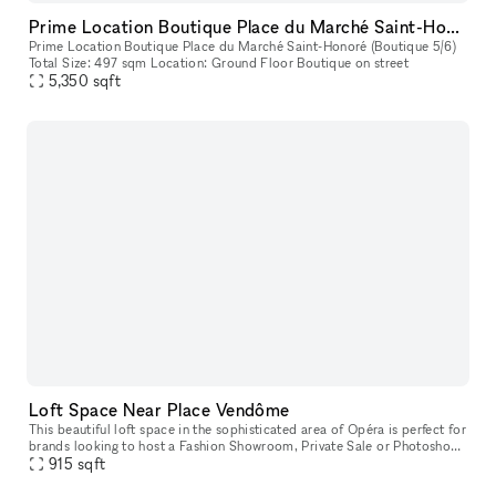
Prime Location Boutique Place du Marché Saint-Honoré (Boutique 5/6)
Prime Location Boutique Place du Marché Saint-Honoré (Boutique 5/6)
Total Size: 497 sqm Location: Ground Floor Boutique on street
5,350
sqft
Loft Space Near Place Vendôme
This beautiful loft space in the sophisticated area of Opéra is perfect for
brands looking to host a Fashion Showroom, Private Sale or Photoshoot
915
sqft
& Filming. This space is housed in a classic Parisia