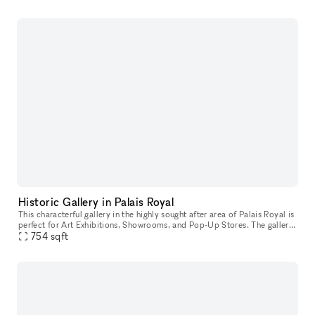
Historic Gallery in Palais Royal
This characterful gallery in the highly sought after area of Palais Royal is
perfect for Art Exhibitions, Showrooms, and Pop-Up Stores. The gallery
boasts a beautiful frontage finished in a polished
754
sqft