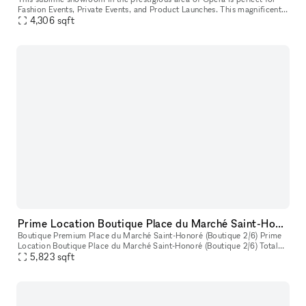
Fashion Events, Private Events, and Product Launches. This magnificent
mansion is a rare Parisian gem. A long pathway leads to t
4,306
sqft
Prime Location Boutique Place du Marché Saint-Honoré (Boutique 2/6)
Boutique Premium Place du Marché Saint-Honoré (Boutique 2/6) Prime
Location Boutique Place du Marché Saint-Honoré (Boutique 2/6) Total
Size: 541 sqm Location: Ground Floor Boutique on street
5,823
sqft