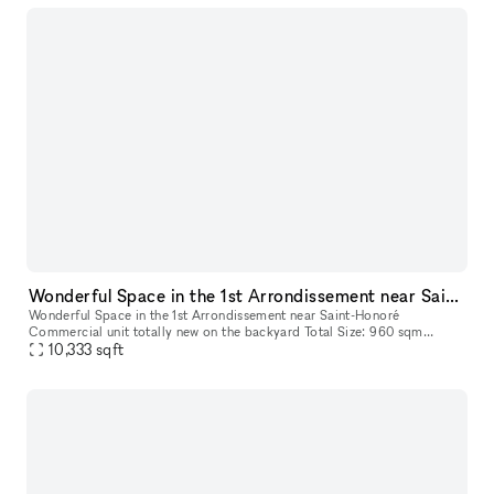
Wonderful Space in the 1st Arrondissement near Saint-Honoré
Wonderful Space in the 1st Arrondissement near Saint-Honoré
Commercial unit totally new on the backyard Total Size: 960 sqm
Groundfloor: 480 sqm Basement: 480 sqm Great volume, interior lift
10,333
sqft
and ca