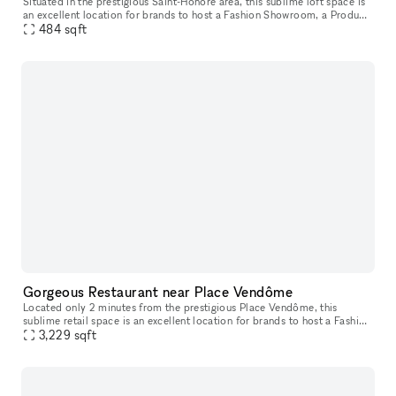
Situated in the prestigious Saint-Honoré area, this sublime loft space is
an excellent location for brands to host a Fashion Showroom, a Product
Sale or an Art Opening. Located on the first floor, th
484
sqft
Gorgeous Restaurant near Place Vendôme
Located only 2 minutes from the prestigious Place Vendôme, this
sublime retail space is an excellent location for brands to host a Fashion
3,229
sqft
Show or a Product Launch. Housed in a classic building wit