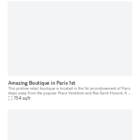
Amazing Boutique in Paris 1st
This pristine retail boutique is located in the 1st arrondissement of Paris
steps away from the popular Place Vendôme and Rue Saint-Honoré. It is
perfect for a Pop-Up Store, Private Sale, Fashion We
754
sqft