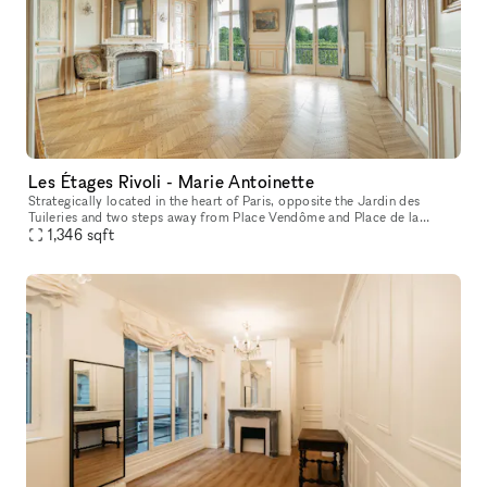
Les Étages Rivoli - Marie Antoinette
Strategically located in the heart of Paris, opposite the Jardin des
Tuileries and two steps away from Place Vendôme and Place de la
Concorde, the showroom boasts very high ceilings decorated with mo
1,346
sqft