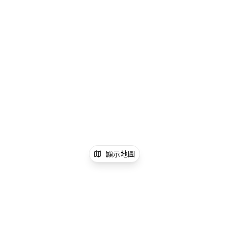
顯示地圖
xNomad
零售店舖出租
上海店舖商舖