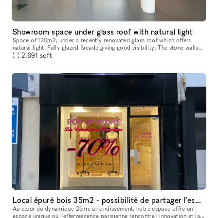
Showroom space under glass roof with natural light
Space of 120m2, under a recently renovated glass roof which offers
natural light. Fully glazed facade giving good visibility. The stone walls
and wooden furniture make it a warm place. Our space is l
2,691
sqft
Local épuré bois 35m2 - possibilité de partager l'espace avec un autre locataire
Au cœur du dynamique 2ème arrondissement, notre espace offre un
espace unique où l'effervescence parisienne rencontre l'innovation et la