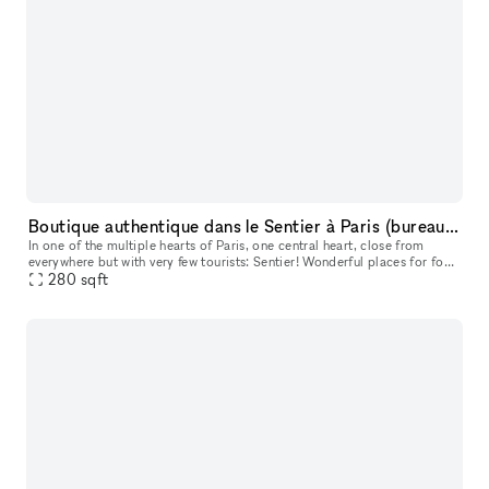
Boutique authentique dans le Sentier à Paris (bureau / showroom / événement)
In one of the multiple hearts of Paris, one central heart, close from
everywhere but with very few tourists: Sentier! Wonderful places for food
right next door: Edgar, Hôtel du Sentier, rue du Nil. N
280
sqft