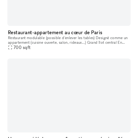
Restaurant-appartement au cœur de Paris
Restaurant modulable (possible d'enlever les tables) Designé comme un
appartement (cuisine ouverte, salon, rideaux...) Grand îlot central En
plein cœur de Paris (entre Sentier et Bonne Nouvelle) Cuis
700
sqft