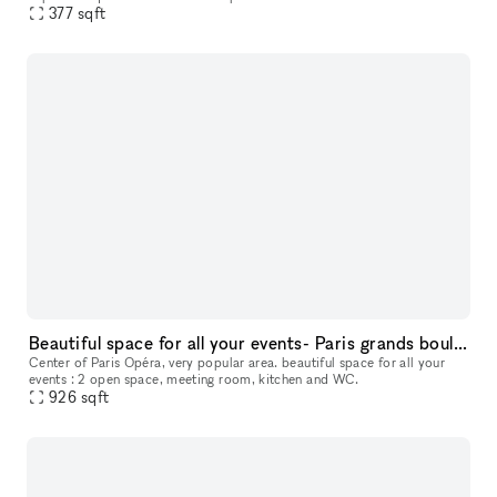
377
sqft
créativité. Notre concept de boutique éphémère est plus qu'un
Beautiful space for all your events- Paris grands boulevards
Center of Paris Opéra, very popular area. beautiful space for all your
events : 2 open space, meeting room, kitchen and WC.
926
sqft