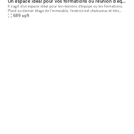
Un espace idéal pour vos formations ou réunion d'équipe.
Il s'agit d'un espace idéal pour les réunions d'équipe ou les formations.
Placé au dernier étage de l'immeuble, l'endroit est chaleureux et très
cosy pour un espace de travail dans un confort maximum
689
sqft