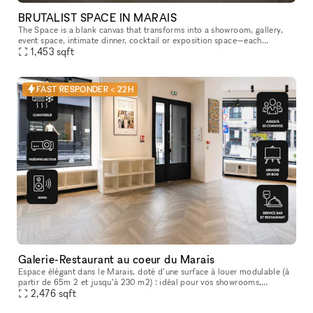
BRUTALIST SPACE IN MARAIS
The Space is a blank canvas that transforms into a showroom, gallery,
event space, intimate dinner, cocktail or exposition space—each
1,453
sqft
experience unfolding behind its discreet, brutalist facade. The
FAST RESPONDER < 22H
Galerie-Restaurant au coeur du Marais
Espace élégant dans le Marais, doté d’une surface à louer modulable (à
partir de 65m 2 et jusqu’à 230 m2) : idéal pour vos showrooms,
vernissages, événements à l’occasion de la Fashion Week, lancemen
2,476
sqft