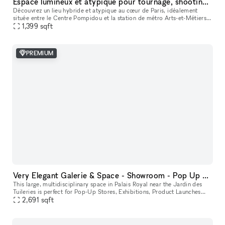
Espace lumineux et atypique pour tournage, shooting & casting – idéal Fashion Week, pop-up stores & showrooms
Découvrez un lieu hybride et atypique au cœur de Paris, idéalement
située entre le Centre Pompidou et la station de métro Arts-et-Métiers !
Plongez dans l’effervescence du Marais chez Ground to Grow
1,399
sqft
PREMIUM
Very Elegant Galerie & Space - Showroom - Pop Up & Exhibitions in Tuileries Palais Royal
This large, multidisciplinary space in Palais Royal near the Jardin des
Tuileries is perfect for Pop-Up Stores, Exhibitions, Product Launches
2,691
sqft
and Fashion Week Sales Events. The lovely space consists