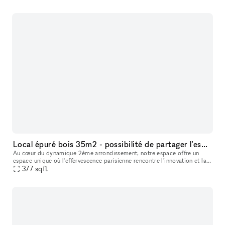
Local épuré bois 35m2 - possibilité de partager l'espace avec un autre locataire
Au cœur du dynamique 2ème arrondissement, notre espace offre un
espace unique où l'effervescence parisienne rencontre l'innovation et la
377
sqft
créativité. Notre concept de boutique éphémère est plus qu'un