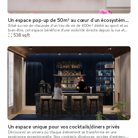
Un espace pop-up de 50m² au cœur d'un écosystème sport & bien-être
Situé au rez-de-chaussée d'un lieu de vie de 400m² dédié au sport et au
bien-être, cet espace bénéficie d'une visibilité directe depuis la rue et
538
sqft
d'un accès immédiat pour vos clients. Double flux ga
Un espace unique pour vos cocktails/diners privés
Découvrez un univers où chaque évènement se transforme en une
expérience exceptionnelle. Nos cocktails dînatoires, soirées d'entreprise