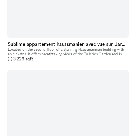
Sublime appartement haussmanien avec vue sur Jardin de Tuileries
Located on the second floor of a stunning Haussmannian building with
an elevator. It offers breathtaking views of the Tuileries Garden and is
just steps away from Place de la Concorde. This spacious,
3,229
sqft