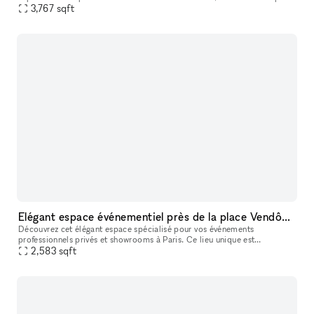
et dîners assis sont conçus pour éblouir et inspirer. Dans un c
3,767
sqft
Elégant espace événementiel près de la place Vendôme.
Découvrez cet élégant espace spécialisé pour vos événements
professionnels privés et showrooms à Paris. Ce lieu unique est
parfaitement adapté pour des réunions d'entreprise, des dîners privés et
2,583
sqft
des