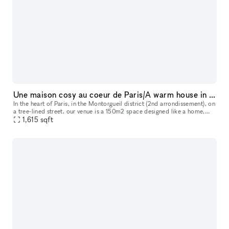
Une maison cosy au coeur de Paris/A warm house in the heart of Paris !
In the heart of Paris, in the Montorgueil district (2nd arrondissement), on
a tree-lined street, our venue is a 150m2 space designed like a home,
around 3 themes: conviviality, functionality & elegan
1,615
sqft