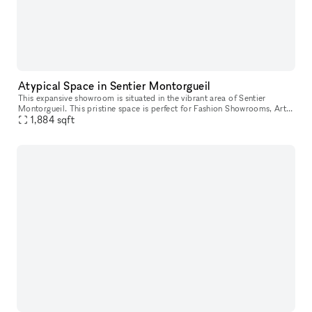
Atypical Space in Sentier Montorgueil
This expansive showroom is situated in the vibrant area of Sentier
Montorgueil. This pristine space is perfect for Fashion Showrooms, Art
1,884
sqft
Exhibitions and Private Events. This is a 2