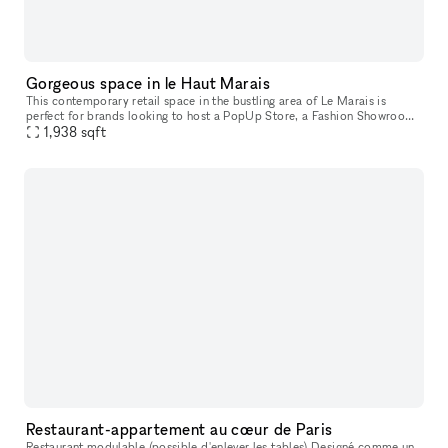
Gorgeous space in le Haut Marais
This contemporary retail space in the bustling area of Le Marais is
perfect for brands looking to host a PopUp Store, a Fashion Showroom
1,938
sqft
or a Private Sale. Former artist studio completely renovated
Restaurant-appartement au cœur de Paris
Restaurant modulable (possible d'enlever les tables) Designé comme un