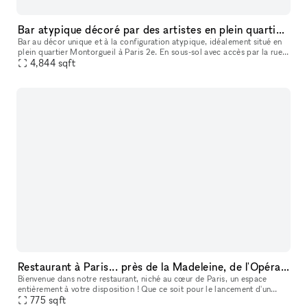
Bar atypique décoré par des artistes en plein quartier Montorgueil
Bar au décor unique et à la configuration atypique, idéalement situé en
plein quartier Montorgueil à Paris 2e. En sous-sol avec accès par la rue,
le lieu est composé de multiples salons et salles pa
4,844
sqft
Restaurant à Paris... près de la Madeleine, de l'Opéra et des Grands Boulevards!
Bienvenue dans notre restaurant, niché au cœur de Paris, un espace
entièrement à votre disposition ! Que ce soit pour le lancement d'un
nouveau concept, des évènements culinaires éphémères, des tour
775
sqft