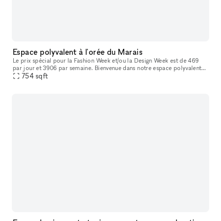
Espace polyvalent à l'orée du Marais
Le prix spécial pour la Fashion Week et/ou la Design Week est de 469
par jour et 3906 par semaine. Bienvenue dans notre espace polyvalent
idéalement situé à Paris pour répondre à vos besoins d'événem
754
sqft