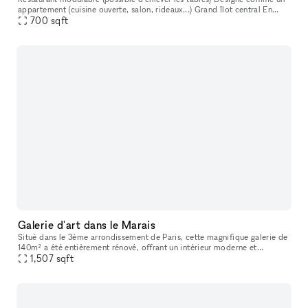
appartement (cuisine ouverte, salon, rideaux...) Grand îlot central En
plein cœur de Paris (entre Sentier et Bonne Nouvelle) Cuis
700
sqft
Galerie d'art dans le Marais
Situé dans le 3ème arrondissement de Paris, cette magnifique galerie de
140m² a été entièrement rénové, offrant un intérieur moderne et
attrayant. Cette galerie offre un espace polyvalent, entièremen
1,507
sqft