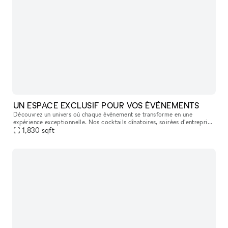
UN ESPACE EXCLUSIF POUR VOS ÉVÈNEMENTS
Découvrez un univers où chaque évènement se transforme en une
expérience exceptionnelle. Nos cocktails dînatoires, soirées d'entreprise
et dîners assis sont conçus pour éblouir et inspirer. Dans un c
1,830
sqft