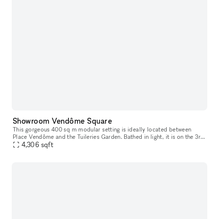
Showroom Vendôme Square
This gorgeous 400 sq m modular setting is ideally located between
Place Vendôme and the Tuileries Garden. Bathed in light, it is on the 3rd
floor of a prestigious building. With a ceiling height of
4,306
sqft