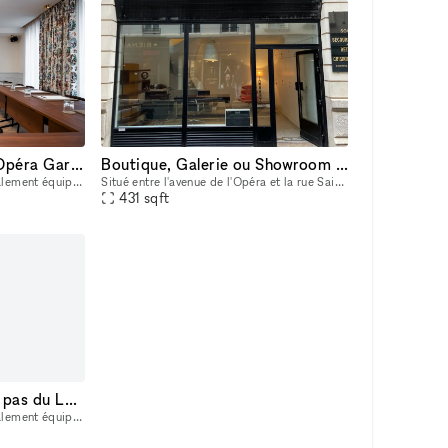
Salon à deux pas de l'Opéra Garnier
Boutique, Galerie ou Showroom - Quartier Vendôme - Saint Honoré
Nouvelle salle de réunion totalement équipée et moderne avec matériel dernier cri
Situé entre l'avenue de l'Opéra et la rue Saint Honorée, cet espace sur rue sera idéal comme boutique, lancement de produit, showroom ou galerie d'art. Le large trottoir devant la vitrine permet de
431
sqft
Salon moderne à deux pas du Louvre
Nouvelle salle de réunion totalement équipée et moderne avec matériel dernier cri