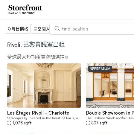
每日價格
空間大小
項目
設施
關鍵字
Rivoli, 巴黎會議室出租
全球最大短期租賃空間選擇
PREMIUM
Les Étages Rivoli - Charlotte
Strategically located in the heart of Paris, opposite the Jardin des Tuileries and two steps away from Place Vendôme and Place de la Concorde, the showroom features the charm of a cozy Parisian appar
1,076
sqft
807
sqft