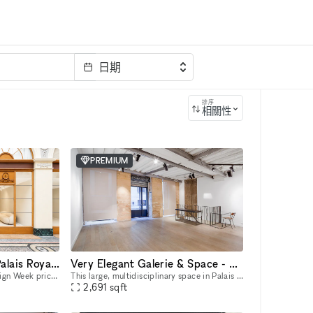
日期
排序
相關性
PREMIUM
Double Showroom in Palais Royal (2 arcades)
Very Elegant Galerie & Space - Showroom - Pop Up & Exhibitions in Tuileries Palais Royal
The Fashion Week and/or Design Week price is 12 000 per week. Nestled in the heart of Paris, our space is perfect for Showrooms, ideal for curated presentations at the intersection of design, art, an
This large, multidisciplinary space in Palais Royal near the Jardin des Tuileries is perfect for Pop-Up Stores, Exhibitions, Product Launches and Fashion Week Sales Events. The lovely space consists
2,691
sqft