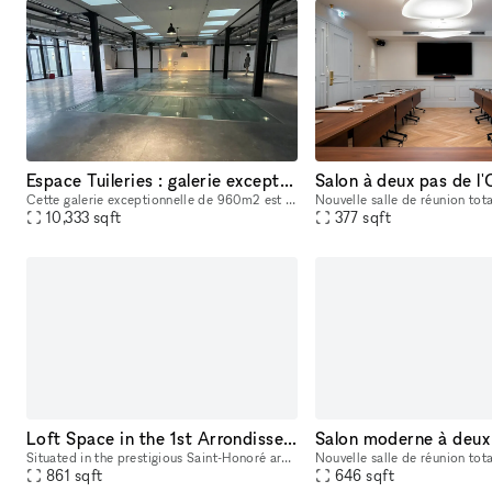
Espace Tuileries : galerie exceptionnelle de 960m2
Cette galerie exceptionnelle de 960m2 est idéalement située près des Tuileries. Ce lieu unique combine à la perfection un style brut et industriel avec une luminosité remarquable. Les murs bruts et
10,333
sqft
377
sqft
Loft Space in the 1st Arrondissement
Situated in the prestigious Saint-Honoré area, this sublime loft space is an excellent location for brands to host a Fashion Showroom, a Product Sale or an Art Opening. Located on the first floor, th
861
sqft
646
sqft