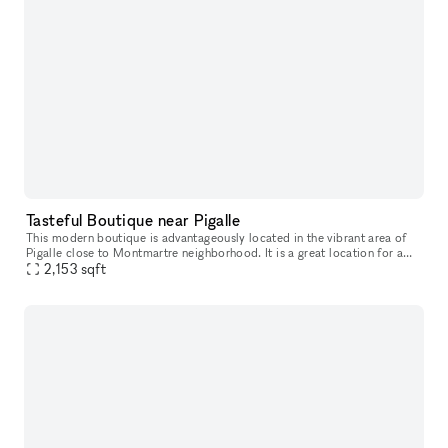
Tasteful Boutique near Pigalle
This modern boutique is advantageously located in the vibrant area of
Pigalle close to Montmartre neighborhood. It is a great location for a
Pop-Up Store, Showroom or Product Launch.
2,153
sqft