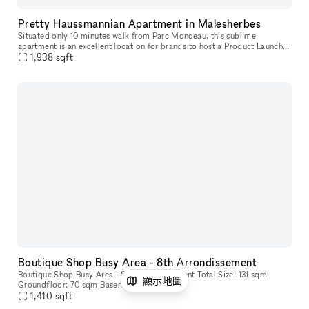
Pretty Haussmannian Apartment in Malesherbes
Situated only 10 minutes walk from Parc Monceau, this sublime
apartment is an excellent location for brands to host a Product Launch,
1,938
sqft
a Showroom or a Photoshoot. Housed in a classic building with a
Boutique Shop Busy Area - 8th Arrondissement
Boutique Shop Busy Area - 8th Arrondissement Total Size: 131 sqm
顯示地圖
Groundfloor: 70 sqm Basement: 61 sqm
1,410
sqft