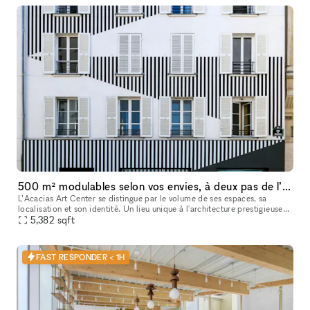
500 m² modulables selon vos envies, à deux pas de l’Arc de Triomphe.
L’Acacias Art Center se distingue par le volume de ses espaces, sa
localisation et son identité. Un lieu unique à l'architecture prestigieuse
5,382
sqft
et contemporaine. Facilité d'accès. Sa superficie de 50
FAST RESPONDER < 1H