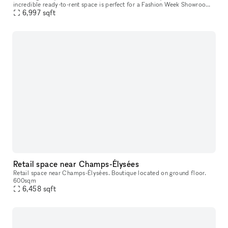
incredible ready-to-rent space is perfect for a Fashion Week Showroom,
6,997
sqft
Corporate Event, or even Photoshoots and Filming. This sp
Retail space near Champs-Élysées
Retail space near Champs-Élysées. Boutique located on ground floor.
600sqm
6,458
sqft