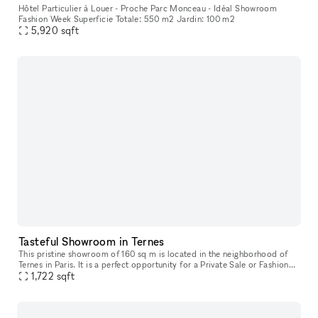
Hôtel Particulier à Louer - Proche Parc Monceau - Idéal Showroom
Fashion Week Superficie Totale: 550 m2 Jardin: 100 m2
5,920
sqft
Tasteful Showroom in Ternes
This pristine showroom of 160 sq m is located in the neighborhood of
Ternes in Paris. It is a perfect opportunity for a Private Sale or Fashion
1,722
sqft
Showroom. This showroom is stylish and made to impress