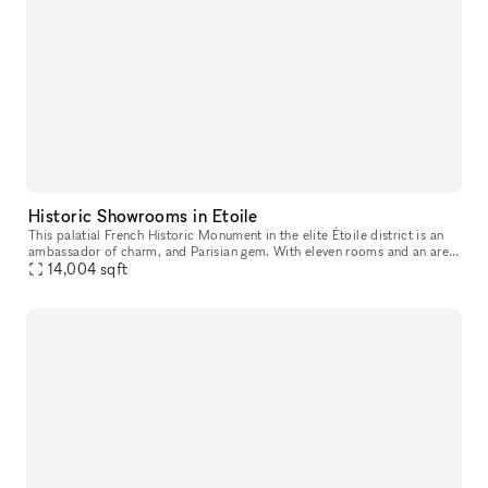
Historic Showrooms in Etoile
This palatial French Historic Monument in the elite Étoile district is an
ambassador of charm, and Parisian gem. With eleven rooms and an area
of 1301m², you are hard-pressed to find a more phenomena
14,004
sqft