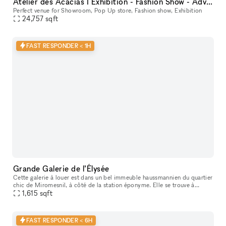
Atelier des Acacias I Exhibition - Fashion Show - Advertising - Entertainment
Perfect venue for Showroom, Pop Up store, Fashion show, Exhibition
24,757
sqft
FAST RESPONDER < 1H
Grande Galerie de l’Élysée
Cette galerie à louer est dans un bel immeuble haussmannien du quartier
chic de Miromesnil, à côté de la station éponyme. Elle se trouve à
l’entrée d’un petit passage menant vers une cour intérieure.
1,615
sqft
FAST RESPONDER < 6H