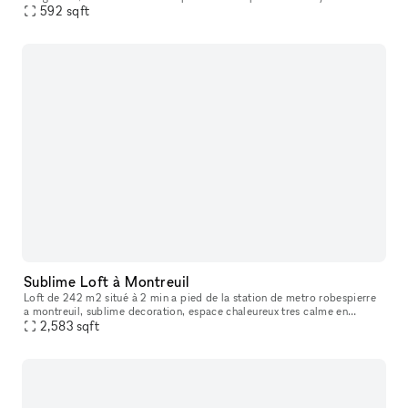
cafés et restaurants salle de spectacle à proximité cli
592
sqft
Sublime Loft à Montreuil
Loft de 242 m2 situé à 2 min a pied de la station de metro robespierre
a montreuil, sublime decoration, espace chaleureux tres calme en
journée et festif le soir. L'espace de vie accueille jusqu'a 12
2,583
sqft