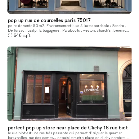
pop up rue de courcelles paris 75017
point de vente 50 m2. Environnement luxe & luxe abordable : Sandro ,
De fursac ,fusalp, la bagagerie , Paraboots , weston, church's , berenice ,
Faguo, MAGE ....
646
sqft
perfect pop up store near place de Clichy 18 rue biot
le rue biot est une rue très passante qui permet d'irriguer le quartier
batignolles, rue des dames... depuis le metro place de clichy nombreux