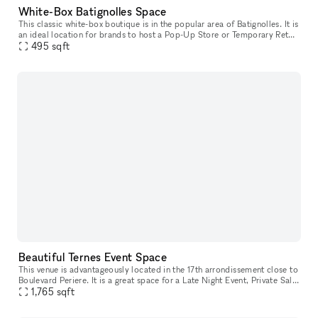
White-Box Batignolles Space
This classic white-box boutique is in the popular area of Batignolles. It is
an ideal location for brands to host a Pop-Up Store or Temporary Retail
495
sqft
Venture. This cozy space is filled with a contras
Beautiful Ternes Event Space
This venue is advantageously located in the 17th arrondissement close to
Boulevard Periere. It is a great space for a Late Night Event, Private Sale
1,765
sqft
or Corporate Event. Housed in a classic building,