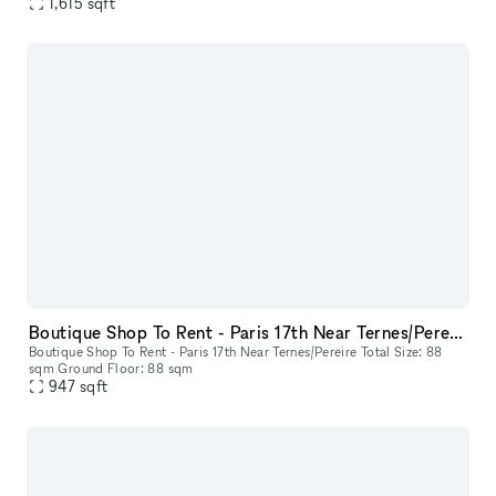
Sales Area + 25 sqm of Storage) Ground Floor: 80 sqm (Sale
1,615
sqft
Boutique Shop To Rent - Paris 17th Near Ternes/Pereire
Boutique Shop To Rent - Paris 17th Near Ternes/Pereire Total Size: 88
sqm Ground Floor: 88 sqm
947
sqft