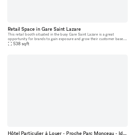
Retail Space in Gare Saint Lazare
This retail booth situated in the busy Gare Saint Lazare is a great
opportunity for brands to gain exposure and grow their customer base.
With multiple retail booths available, it's a perfect locatio
538
sqft
Hôtel Particulier à Louer - Proche Parc Monceau - Idéal Showroom Fashion Week