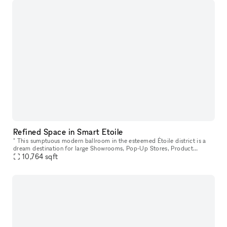
Refined Space in Smart Etoile
" This sumptuous modern ballroom in the esteemed Étoile district is a
dream destination for large Showrooms, Pop-Up Stores, Product
10,764
sqft
Launches, Private Sales, Events, and Fashion Shows. A beautiful e