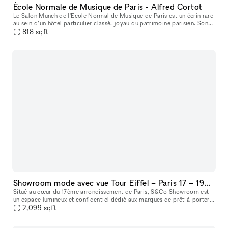
École Normale de Musique de Paris - Alfred Cortot
Le Salon Münch de l'Ecole Normal de Musique de Paris est un écrin rare
au sein d’un hôtel particulier classé, joyau du patrimoine parisien. Son
ADN ? Fusionner la solennité d’une institution séculair
818
sqft
Showroom mode avec vue Tour Eiffel – Paris 17 – 195m² lumineux
Situé au cœur du 17ème arrondissement de Paris, S&Co Showroom est
un espace lumineux et confidentiel dédié aux marques de prêt-à-porter.
Au 9ème étage avec une vue dégagée sur Paris et la Tour Eiffe
2,099
sqft