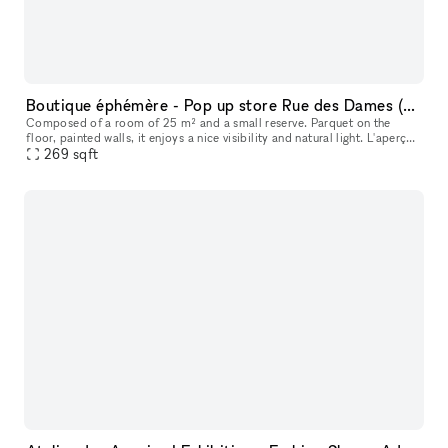
Boutique éphémère - Pop up store Rue des Dames (Batignolles)
Composed of a room of 25 m² and a small reserve. Parquet on the
floor, painted walls, it enjoys a nice visibility and natural light. L'aperçu
du quartier • Au cœur du 17ème arrondissement • Situé à
269
sqft