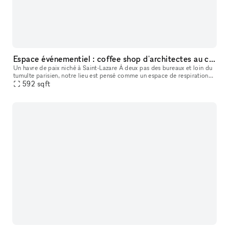
Espace événementiel : coffee shop d'architectes au coeur du 8ème !
Un havre de paix niché à Saint-Lazare À deux pas des bureaux et loin du
tumulte parisien, notre lieu est pensé comme un espace de respiration
au cœur du quartier Saint-Lazare. Nous proposons un servi
592
sqft