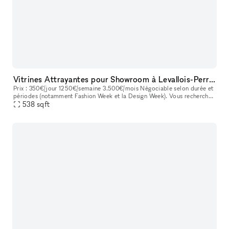
Vitrines Attrayantes pour Showroom à Levallois-Perret
Prix : 350€/jour 1250€/semaine 3.500€/mois Négociable selon durée et
périodes (notamment Fashion Week et la Design Week). Vous recherchez
un espace de vente au détail sur une rue commerçante animée
538
sqft