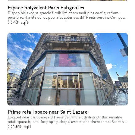
Espace polyvalent Paris Batignolles
Disponible avec sa grande flexibilité et ses multiples configurations
possibles, il a été conçu pour s’adapter aux différents besoins Composé
d’un showroom avec vitrine sur rue et un bar/caisse cen
431
sqft
Prime retail space near Saint Lazare
Located near the boulevard Haussman in the 8th district, this versatile
retail space is ideal for pop-up shops, events, and showrooms. Boasting
high foot traffic and a prime position in front of the
1,615
sqft