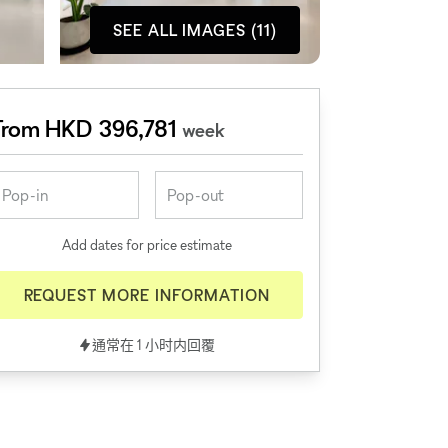
SEE ALL IMAGES (11)
From HKD 396,781
week
Add dates for price estimate
REQUEST MORE INFORMATION
通常在 1 小时内回覆