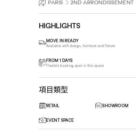
PARIS
2ND ARRONDISSEMENT
HIGHLIGHTS
MOVE IN READY
Available with design, furniture and fixture
FROM 1 DAYS
Flexible booking span in this space
項目類型
RETAIL
SHOWROOM
EVENT SPACE