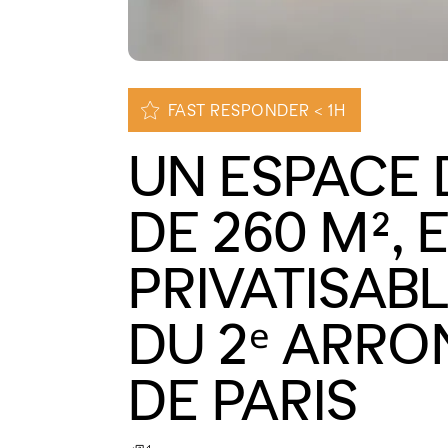
FAST RESPONDER < 1H
UN ESPACE 
DE 260 M²,
PRIVATISAB
DU 2ᵉ ARR
DE PARIS