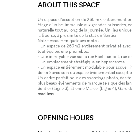
ABOUT THIS SPACE
Un espace d’exception de 260 m², entièrement priv
étage d’un bel immeuble aux grandes huisseries, c
naturelle tout au long de la journée. Un lieu uniq
la Bourse, à proximité de la station Sentier.
Notre espace en quelques mots :
- Un espace de 260m2 entièrement privatisé avec u
tout équipé, une phonebox.
- Une incroyable vue sur la rue Bachaumont, rue 
- Un emplacement stratégique en hypercentre
- Un espace entièrement modulable pour accueilli
décoré avec soin ou espace événementiel exceptionn
Un cadre parfait pour des shootings photo, des tourn
plus beaux événements de marque tels que des la
Sentier (Ligne 3), Etienne Marcel (Ligne 4), Gare 
read less
OPENING HOURS