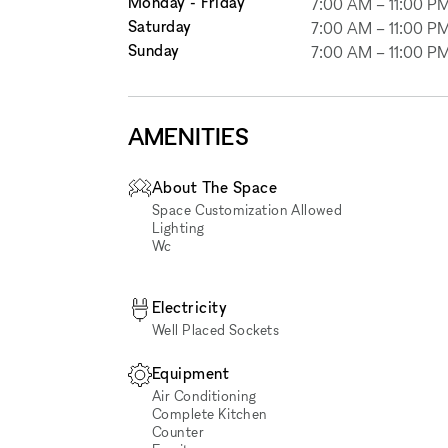
Monday - Friday
7:00 AM
–
11:00 P
Saturday
7:00 AM
–
11:00 P
Sunday
7:00 AM
–
11:00 P
AMENITIES
About The Space
Space Customization Allowed
Lighting
Wc
Electricity
Well Placed Sockets
Equipment
Air Conditioning
Complete Kitchen
Counter