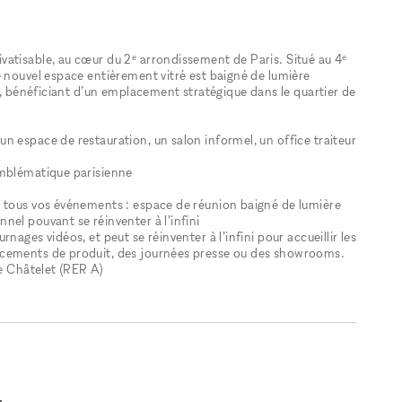
atisable, au cœur du 2ᵉ arrondissement de Paris. Situé au 4ᵉ
e nouvel espace entièrement vitré est baigné de lumière
ue, bénéficiant d’un emplacement stratégique dans le quartier de
n espace de restauration, un salon informel, un office traiteur
emblématique parisienne
r tous vos événements : espace de réunion baigné de lumière
el pouvant se réinventer à l’infini
ages vidéos, et peut se réinventer à l’infini pour accueillir les
ncements de produit, des journées presse ou des showrooms.
de Châtelet (RER A)