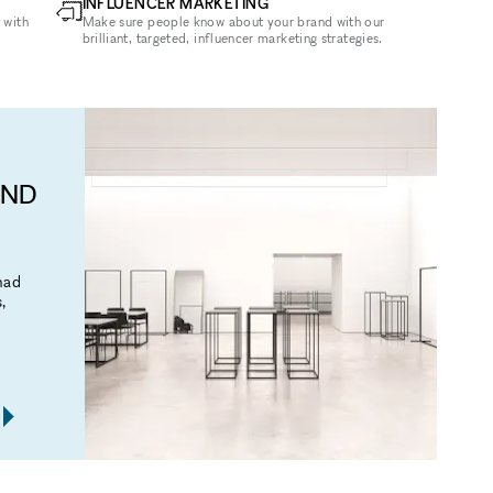
INFLUENCER MARKETING
 with
Make sure people know about your brand with our
brilliant, targeted, influencer marketing strategies.
AND
mad
,