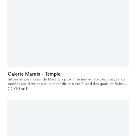
Galerie Marais - Temple
Située en plein cœur du Marais, à proximité immédiate des plus grands
musées parisiens et à seulement dix minutes à pied des quais de Seine,
cette galerie bénéficie d’un emplacement premium dans l’un
710
sqft