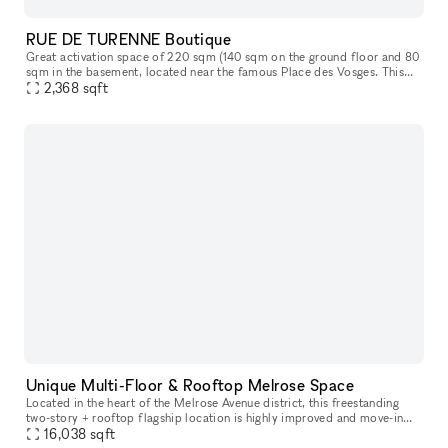
RUE DE TURENNE Boutique
Great activation space of 220 sqm (140 sqm on the ground floor and 80
sqm in the basement​,​ located near the famous Place des Vosges. This
space offers great storefront on a popular street in Paris
2,368
sqft
Unique Multi-Floor & Rooftop Melrose Space
Located in the heart of the Melrose Avenue district, this freestanding
two-story + rooftop flagship location is highly improved and move-in
16,038
ready. It is an incredible opportunity to host your next p
sqft