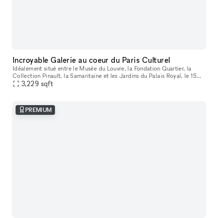
Incroyable Galerie au coeur du Paris Culturel
Idéalement situé entre le Musée du Louvre, la Fondation Quartier, la
Collection Pinault, la Samaritaine et les Jardins du Palais Royal, le 15
rue du Louvre s’impose comme un espace raffiné et stratég
3,229
sqft
PREMIUM