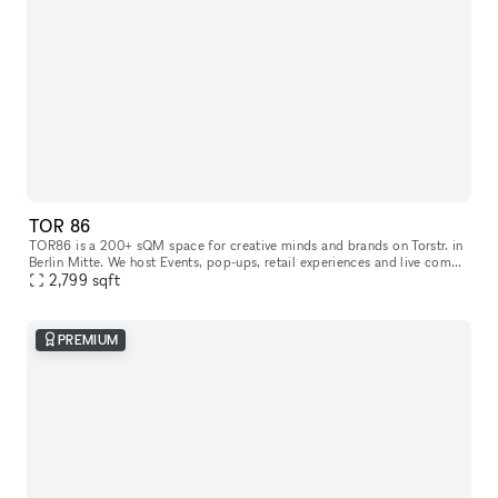
TOR 86
TOR86 is a 200+ sQM space for creative minds and brands on Torstr. in
Berlin Mitte. We host Events, pop-ups, retail experiences and live comms
2,799
activities. Located in direct neighborhood to Supreme,
sqft
PREMIUM