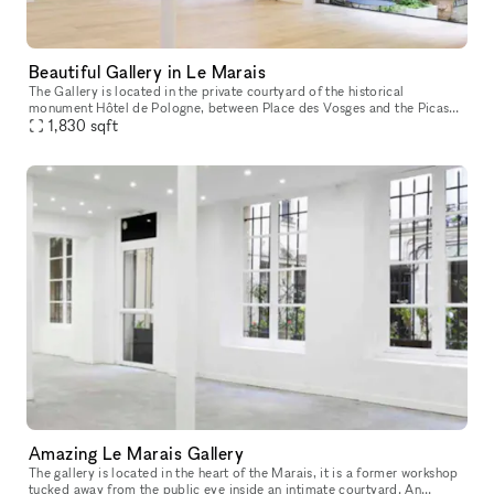
Beautiful Gallery in Le Marais
The Gallery is located in the private courtyard of the historical
monument Hôtel de Pologne, between Place des Vosges and the Picasso
Museum. Facing the Perrotin Gallery within Hotel Vefour, the 170m
1,830
sqft
Amazing Le Marais Gallery
The gallery is located in the heart of the Marais, it is a former workshop
tucked away from the public eye inside an intimate courtyard. An