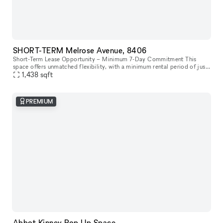
SHORT-TERM Melrose Avenue, 8406
Short-Term Lease Opportunity – Minimum 7-Day Commitment This
space offers unmatched flexibility, with a minimum rental period of just
7 days. As one of our unique, highly flexible spaces, it’s desig
1,438
sqft
PREMIUM
Abbot Kinney Pop Up Space