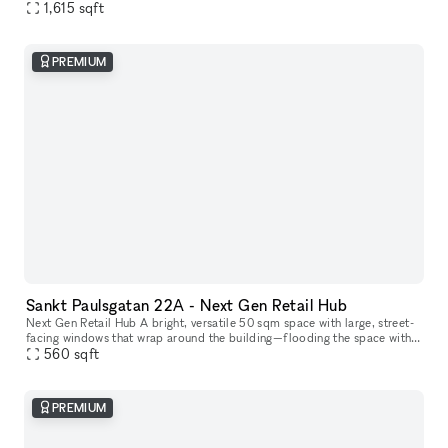
towards the street, and is suitable for both art exhibition
1,615
sqft
PREMIUM
Sankt Paulsgatan 22A - Next Gen Retail Hub
Next Gen Retail Hub A bright, versatile 50 sqm space with large, street-
facing windows that wrap around the building—flooding the space with
natural light and offering maximum visibility. Welcome to
560
sqft
PREMIUM