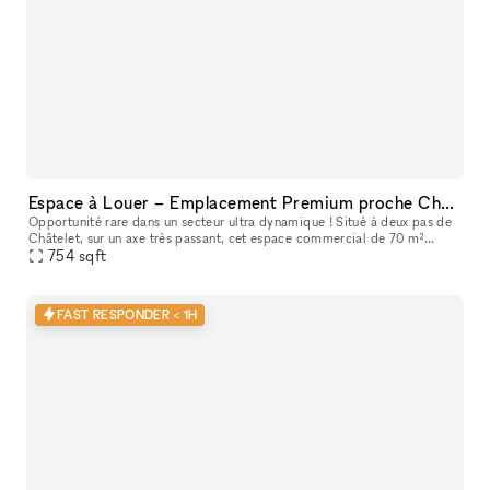
Espace à Louer – Emplacement Premium proche Châtelet
Opportunité rare dans un secteur ultra dynamique ! Situé à deux pas de
Châtelet, sur un axe très passant, cet espace commercial de 70 m²
bénéficie de la clientèle de RETRO, qui a fait ses preuves d
754
sqft
FAST RESPONDER < 1H