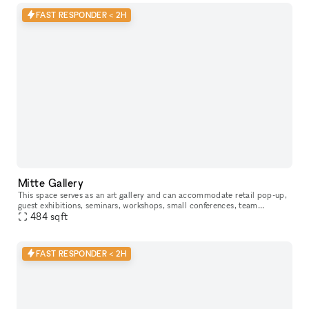
FAST RESPONDER < 2H
Mitte Gallery
This space serves as an art gallery and can accommodate retail pop-up,
guest exhibitions​,​​ seminars​,​ workshops​,​ small conferences​,​ team
meetings and gatherings of smaller groups during non-ex
484
sqft
FAST RESPONDER < 2H