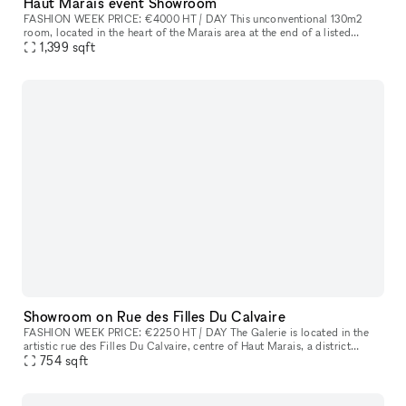
Haut Marais event Showroom
FASHION WEEK PRICE: €4000 HT / DAY This unconventional 130m2
room​,​ located in the heart of the Marais area at the end of a listed
courtyard​,​ is an outstanding site because to its stunning glass r
1,399
sqft
Showroom on Rue des Filles Du Calvaire
FASHION WEEK PRICE: €2250 HT / DAY The Galerie is located in the
artistic rue des Filles Du Calvaire​,​ centre of Haut Marais​,​ a district
known for its art galleries and high end boutiques on Beaum
754
sqft