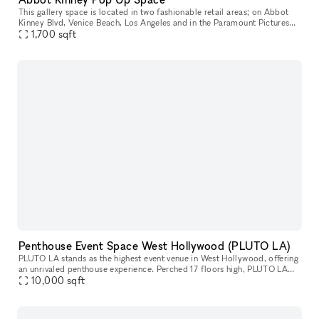
This gallery space is located in two fashionable retail areas; on Abbot
Kinney Blvd, Venice Beach, Los Angeles and in the Paramount Pictures
building in Surry Hills, Sydney. GQ magazine named Abbot K
1,700
sqft
Penthouse Event Space West Hollywood (PLUTO LA)
PLUTO LA stands as the highest event venue in West Hollywood, offering
an unrivaled penthouse experience. Perched 17 floors high, PLUTO LA
features breathtaking 360-degree views, floor-to-ceiling win
10,000
sqft