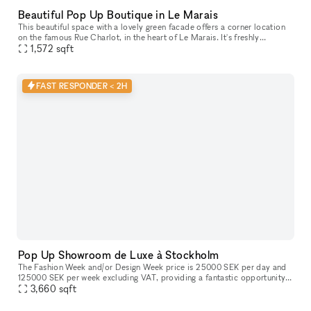
Beautiful Pop Up Boutique in Le Marais
This beautiful space with a lovely green facade offers a corner location
on the famous Rue Charlot​,​ in the heart of Le Marais. It's freshly
renovated with white walls​,​ ceiling​,​ and floor. 146 s
1,572
sqft
FAST RESPONDER < 2H
Pop Up Showroom de Luxe à Stockholm
The Fashion Week and/or Design Week price is 25000 SEK per day and
125000 SEK per week excluding VAT, providing a fantastic opportunity
for showcasing your products in a prime location. This adaptabl
3,660
sqft