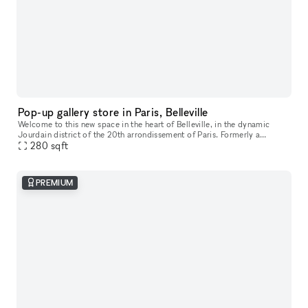
Pop-up gallery store in Paris, Belleville
Welcome to this new space in the heart of Belleville, in the dynamic
Jourdain district of the 20th arrondissement of Paris. Formerly a
contemporary art gallery, this space has recently been renovated
280
sqft
PREMIUM