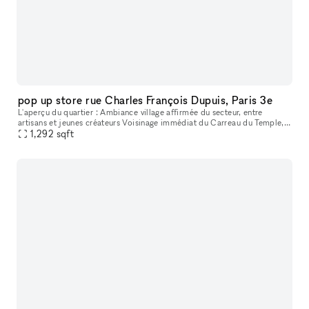
pop up store rue Charles François Dupuis, Paris 3e
L'aperçu du quartier : Ambiance village affirmée du secteur, entre
artisans et jeunes créateurs Voisinage immédiat du Carreau du Temple,
lieu culturel et sportif incontournable Concentration de galer
1,292
sqft