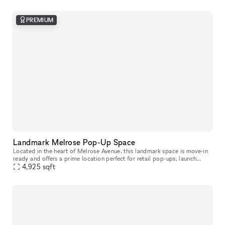
PREMIUM
Landmark Melrose Pop-Up Space
Located in the heart of Melrose Avenue, this landmark space is move-in
ready and offers a prime location perfect for retail pop-ups, launch
4,925
sqft
events, art galleries, and product showcases. The Melrose