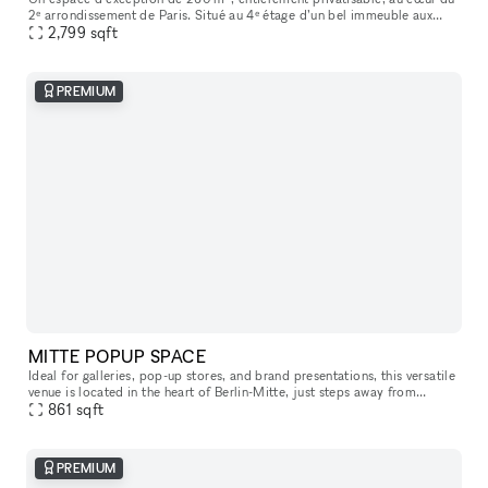
2ᵉ arrondissement de Paris. Situé au 4ᵉ étage d’un bel immeuble aux
grandes huisseries, ce nouvel espace entièrement vitré est ba
2,799
sqft
PREMIUM
MITTE POPUP SPACE
Ideal for galleries, pop-up stores, and brand presentations, this versatile
venue is located in the heart of Berlin-Mitte, just steps away from
861
sqft
Hackescher Markt and the renowned Torstrasse area. The
PREMIUM