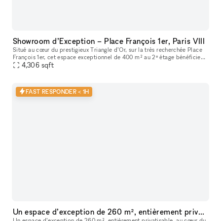
Showroom d’Exception – Place François 1er, Paris VIII
Situé au cœur du prestigieux Triangle d’Or, sur la très recherchée Place
François 1er, cet espace exceptionnel de 400 m² au 2ᵉ étage bénéficie
d’un emplacement premium à quelques pas seulement de la
4,306
sqft
FAST RESPONDER < 1H
Un espace d’exception de 260 m², entièrement privatisable, au cœur du 2ᵉ arrondissement de Paris
Un espace d’exception de 260 m², entièrement privatisable, au cœur du