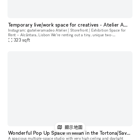
Temporary live/work space for creatives - Atelier AMADEO
Instagram: @atelieramadeo Atelier / Storefront / Exhibition Space for
Rent – Alcântara, Lisbon We’re renting out a tiny, unique two-
level atelier space with a large glass-fronted storefront, recentl
323
sqft
顯示地圖
Wonderful Pop Up Space in Milan in the Tortona/Savona district
A spacious multiple-space studio with very high ceiling and daylight