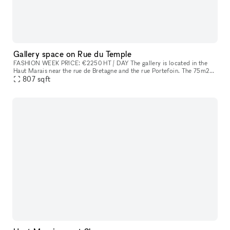
Gallery space on Rue du Temple
FASHION WEEK PRICE: €2250 HT / DAY The gallery is located in the
Haut Marais near the rue de Bretagne and the rue Portefoin. The 75m2
space is located on the first floor at the end of a small Parisa
807
sqft