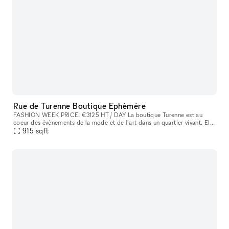
Rue de Turenne Boutique Ephémère
FASHION WEEK PRICE: €3125 HT / DAY La boutique Turenne est au
coeur des événements de la mode et de l’art dans un quartier vivant. Elle
est composée de 3 pieces en enfilade ouvertes sur une vitrine
915
sqft