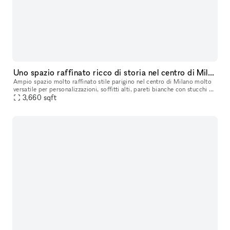
Uno spazio raffinato ricco di storia nel centro di Milano
Ampio spazio molto raffinato stile parigino nel centro di Milano molto
versatile per personalizzazioni, soffitti alti, pareti bianche con stucchi e
boiserie bianche, parquet in rovere d’epoca. Ricco
3,660
sqft